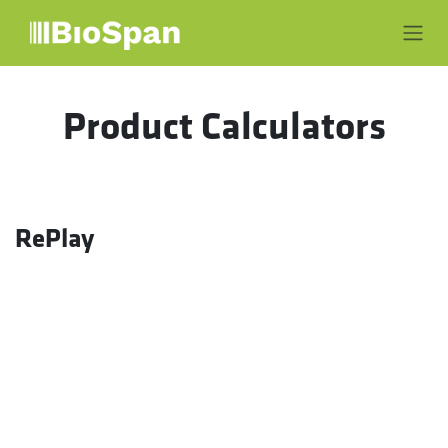
Ir al contenido
Product Calculators
RePlay