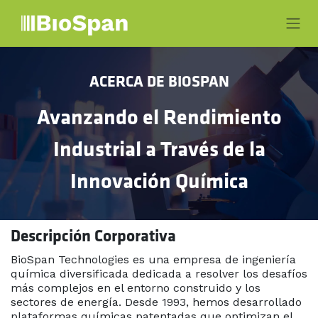
Ir al contenido
ACERCA DE BIOSPAN
Avanzando el Rendimiento
Industrial a Través de la
Innovación Química
Descripción Corporativa
BioSpan Technologies es una empresa de ingeniería
química diversificada dedicada a resolver los desafíos
más complejos en el entorno construido y los
sectores de energía. Desde 1993, hemos desarrollado
plataformas químicas patentadas que optimizan el