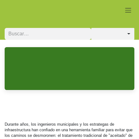
Ir al contenido
Perspectivas
Más Allá de la Superficie: Por Qué la
Mayoría de la Preservación de Caminos
Falla
Durante años, los ingenieros municipales y los estrategas de
infraestructura han confiado en una herramienta familiar para evitar que
los caminos se desmoronen: el tratamiento tradicional de "aceitado" de