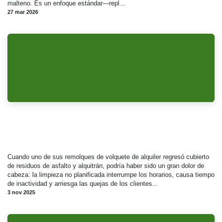
malteno. Es un enfoque estándar—repl...
27 mar 2026
¿Trabajo difícil? No hay problema: AR-
3600 hace el trabajo rápido con la
acumulación de asfalto y alquitrán
Cuando uno de sus remolques de volquete de alquiler regresó cubierto
de residuos de asfalto y alquitrán, podría haber sido un gran dolor de
cabeza: la limpieza no planificada interrumpe los horarios, causa tiempo
de inactividad y arriesga las quejas de los clientes...
3 nov 2025